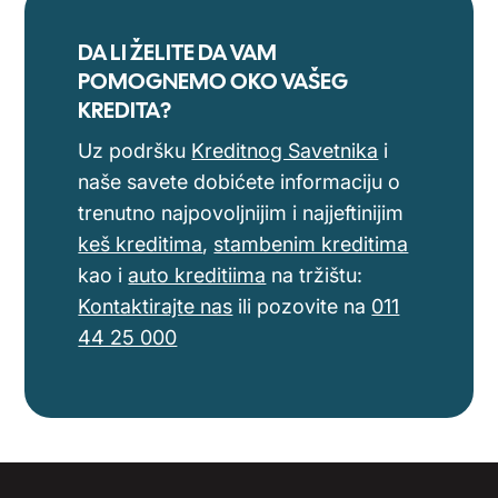
DA LI ŽELITE DA VAM
POMOGNEMO OKO VAŠEG
KREDITA?
Uz podršku
Kreditnog Savetnika
i
naše savete dobićete informaciju o
trenutno najpovoljnijim i najjeftinijim
keš kreditima
,
stambenim kreditima
kao i
auto kreditiima
na tržištu:
Kontaktirajte nas
ili pozovite na
011
44 25 000