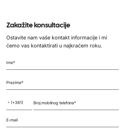
Zakažite konsultacije
Ostavite nam vaše kontakt informacije i mi
ćemo vas kontaktirati u najkraćem roku.
Ime
*
Prezime
*
Country Code
Broj mobilnog telefona*
(+381)
Telefon
*
E-mail