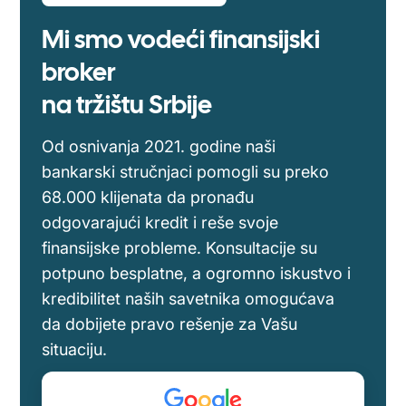
Mi smo vodeći finansijski
broker
na tržištu Srbije
Od osnivanja 2021. godine naši
bankarski stručnjaci pomogli su preko
68.000 klijenata da pronađu
odgovarajući kredit i reše svoje
finansijske probleme. Konsultacije su
potpuno besplatne, a ogromno iskustvo i
kredibilitet naših savetnika omogućava
da dobijete pravo rešenje za Vašu
situaciju.