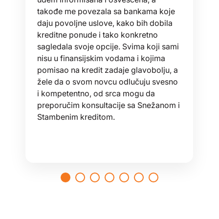
takođe me povezala sa bankama koje
daju povoljne uslove, kako bih dobila
kreditne ponude i tako konkretno
sagledala svoje opcije. Svima koji sami
nisu u finansijskim vodama i kojima
pomisao na kredit zadaje glavobolju, a
žele da o svom novcu odlučuju svesno
i kompetentno, od srca mogu da
preporučim konsultacije sa Snežanom i
Stambenim kreditom.
1
2
3
4
5
6
7