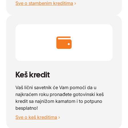
Sve o stambenim kreditima
›
Keš kredit
Vaš lični savetnik će Vam pomoći da u
najkraćem roku pronađete gotovinski keš
kredit sa najnižom kamatom i to potpuno
besplatno!
Sve o keš kreditima
›