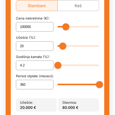
Stambeni
Keš
Cena nekretnine (€):
Učešće (%):
Godišnja kamata (%):
Period otplate (meseci):
Učešće:
Glavnica:
20.000
€
80.000
€