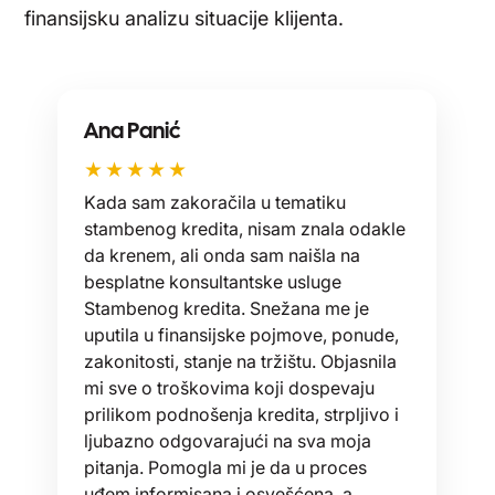
finansijsku analizu situacije klijenta.
Ana Panić
★★★★★
Kada sam zakoračila u tematiku
stambenog kredita, nisam znala odakle
da krenem, ali onda sam naišla na
besplatne konsultantske usluge
Stambenog kredita. Snežana me je
uputila u finansijske pojmove, ponude,
zakonitosti, stanje na tržištu. Objasnila
mi sve o troškovima koji dospevaju
prilikom podnošenja kredita, strpljivo i
ljubazno odgovarajući na sva moja
pitanja. Pomogla mi je da u proces
uđem informisana i osvešćena, a