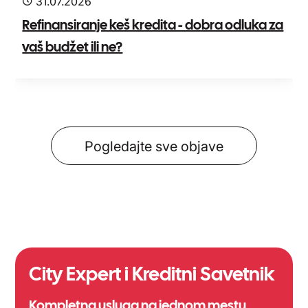
31.07.2026
Refinansiranje keš kredita - dobra odluka za
vaš budžet ili ne?
Pogledajte sve objave
City Expert i Kreditni Savetnik
Kompletna usluga na jednom mestu