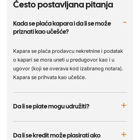
Često postavljana pitanja
Kada se plaća kapara i da li se može
priznati kao učešće?
Kapara se plaća prodavcu nekretnine i podatak
o kapari se mora uneti u predugovor kao i u
ugovor (koji se overava kod izabranog notara).
Kapara se prihvata kao učešće.
Da li se plate mogu udružiti?
Da li se kredit može plasirati ako