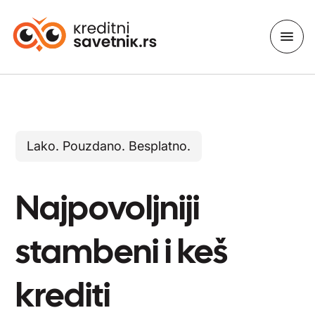
Lako. Pouzdano. Besplatno.
Najpovoljniji
stambeni i keš
krediti