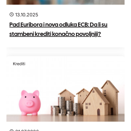
13.10.2025
Pad Euribora i nova odluka ECB: Da li su
stambeni krediti konačno povoljniji?
Krediti