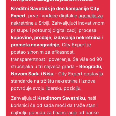
Kreditni Savetnik je deo kompanije City
Expert
, prve i vodeće digitalne
agencije za
nekretnine
u Srbiji. Zahvaljujući inovativnom
pristupu i potpunoj digitalizaciji procesa
kupovine, prodaje, izdavanja nekretnina i
prometa novogradnje
, City Expert je
postao sinonim za efikasnost,
transparentnost i poverenje. Sa više od 90
stručnjaka u tri najveća grada –
Beogradu,
Novom Sadu i Nišu
– City Expert postavlja
standarde na tržištu nekretnina i iznova
potvrđuje svoju lidersku poziciju.
Zahvaljujući
Kreditnom Savetniku
, naši
korisnici će od sada moći da traže stan i
najbolju ponudu za finansiranje od banke