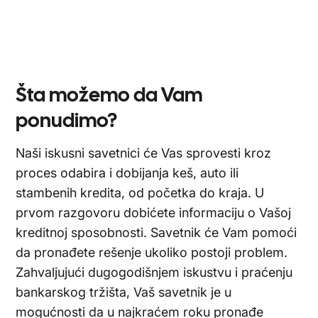
Šta možemo da Vam
ponudimo?
Naši iskusni savetnici će Vas sprovesti kroz
proces odabira i dobijanja keš, auto ili
stambenih kredita, od početka do kraja. U
prvom razgovoru dobićete informaciju o Vašoj
kreditnoj sposobnosti. Savetnik će Vam pomoći
da pronađete rešenje ukoliko postoji problem.
Zahvaljujući dugogodišnjem iskustvu i praćenju
bankarskog tržišta, Vaš savetnik je u
mogućnosti da u najkraćem roku pronađe