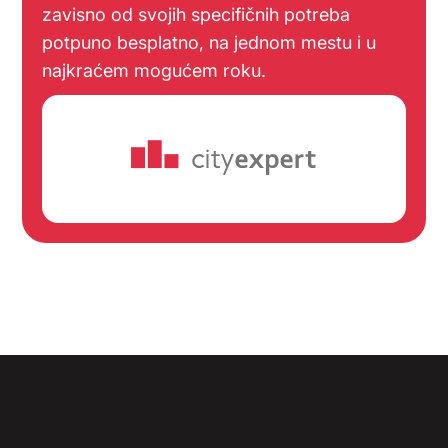
zavisno od svojih specifičnih potreba
potpuno besplatno, na jednom mestu i u
najkraćem mogućem roku.