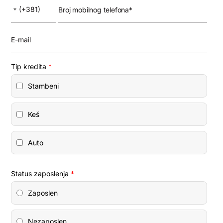
Country Code
Broj mobilnog telefona*
(+381)
Telefon
*
E-mail
Tip kredita
*
Stambeni
Keš
Auto
Status zaposlenja
*
Zaposlen
Nezaposlen