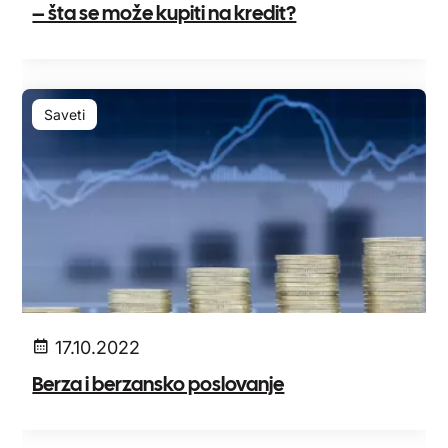
– šta se može kupiti na kredit?
Saveti
17.10.2022
Berza i berzansko poslovanje