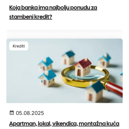
Koja banka ima najbolju ponudu za
stambeni kredit?
Krediti
05.08.2025
Apartman, lokal, vikendica, montažna kuća