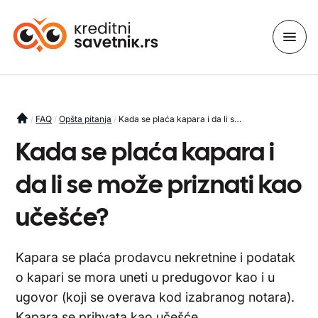
You are here
FAQ
Opšta pitanja
Kada se plaća kapara i da li se može priznati kao učešće?
Kada se plaća kapara i
da li se može priznati kao
učešće?
Kapara se plaća prodavcu nekretnine i podatak
o kapari se mora uneti u predugovor kao i u
ugovor (koji se overava kod izabranog notara).
Kapara se prihvata kao učešće.