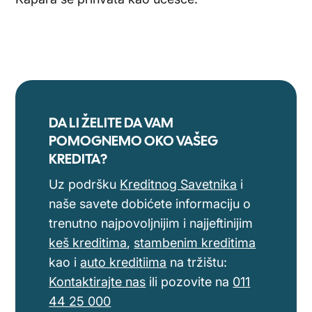
DA LI ŽELITE DA VAM
POMOGNEMO OKO VAŠEG
KREDITA?
Uz podršku
Kreditnog Savetnika
i
naše savete dobićete informaciju o
trenutno najpovoljnijim i najjeftinijim
keš kreditima
,
stambenim kreditima
kao i
auto kreditiima
na tržištu:
Kontaktirajte nas
ili pozovite na
011
44 25 000