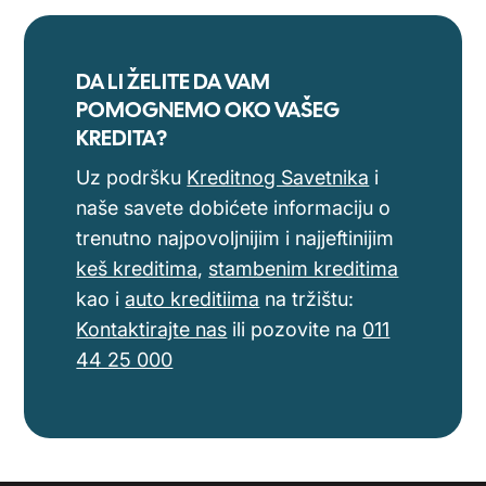
DA LI ŽELITE DA VAM
POMOGNEMO OKO VAŠEG
KREDITA?
Uz podršku
Kreditnog Savetnika
i
naše savete dobićete informaciju o
trenutno najpovoljnijim i najjeftinijim
keš kreditima
,
stambenim kreditima
kao i
auto kreditiima
na tržištu:
Kontaktirajte nas
ili pozovite na
011
44 25 000