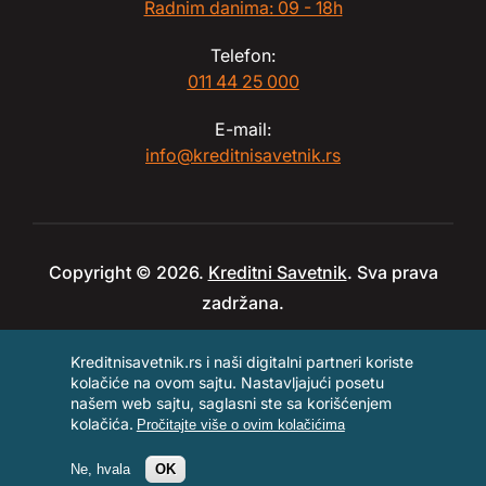
Radnim danima: 09 - 18h
Telefon:
011 44 25 000
E-mail:
info@kreditnisavetnik.rs
Copyright © 2026.
Kreditni Savetnik
. Sva prava
zadržana.
Kreditnisavetnik.rs i naši digitalni partneri koriste
kolačiće na ovom sajtu. Nastavljajući posetu
našem web sajtu, saglasni ste sa korišćenjem
kolačića.
Pročitajte više o ovim kolačićima
Ne, hvala
OK
Zakažite razgovor
011 44 25 000