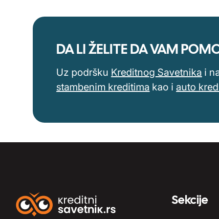
DA LI ŽELITE DA VAM PO
Uz podršku
Kreditnog Savetnika
i n
stambenim kreditima
kao i
auto kred
Sekcije