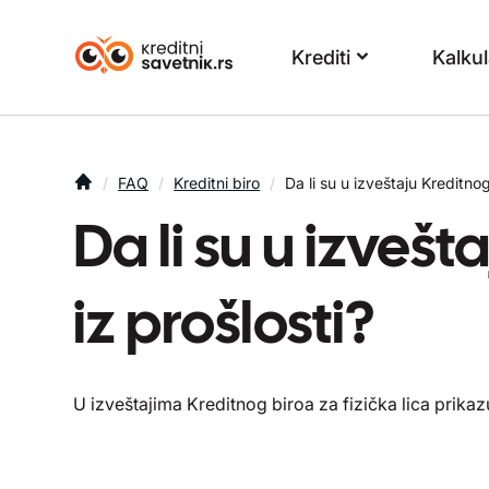
Krediti
Kalkul
You are here
FAQ
Kreditni biro
Da li su u izveštaju Kreditno
Da li su u izveš
iz prošlosti?
U izveštajima Kreditnog biroa za fizička lica prika