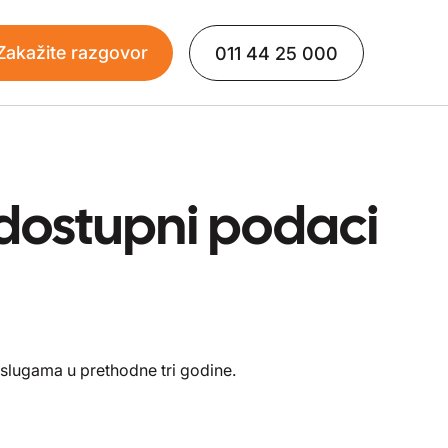
Zakažite razgovor
011 44 25 000
a dostupni podaci
 uslugama u prethodne tri godine.