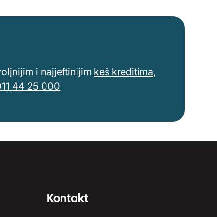
jnijim i najjeftinijim
keš kreditima
,
011 44 25 000
Kontakt