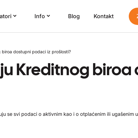
atori
Info
Blog
Kontakt
g biroa dostupni podaci iz prošlosti?
taju Kreditnog biro
zuju se svi podaci o aktivnim kao i o otplaćenim ili ugašenim