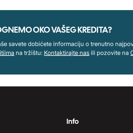
MOGNEMO OKO VAŠEG KREDITA?
aše savete dobićete informaciju o trenutno najpovol
itiima
na tržištu:
Kontaktirajte nas
ili pozovite na
Info