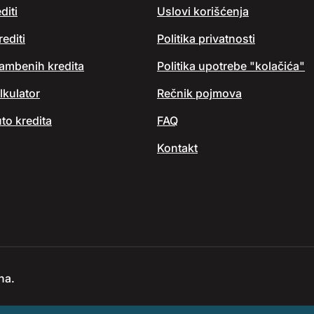
diti
Uslovi korišćenja
editi
Politika privatnosti
tambenih kredita
Politika upotrebe "kolačića"
lkulator
Rečnik pojmova
to kredita
FAQ
Kontakt
na.