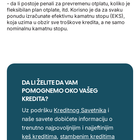
- da li postoje penali za prevremenu otplatu, koliko je
fleksibilan plan otplate, itd. Korisno je da za svaku
ponudu izračunate efektivnu kamatnu stopu (EKS),
koja uzima u obzir sve troškove kredita, a ne samo
nominalnu kamatnu stopu.
DA LI ŽELITE DA VAM
POMOGNEMO OKO VAŠEG
KREDITA?
Uz podršku
Kreditnog Savetnika
i
naše savete dobićete informaciju o
trenutno najpovoljnijim i najjeftinijim
keš kreditima
,
stambenim kreditima