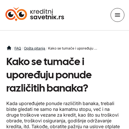
You are here
FAQ
Opšta pitanja
Kako se tumače i upoređuju ponude različitih banaka?
Kako se tumače i
upoređuju ponude
različitih banaka?
Kada upoređujete ponude različitih banaka, trebali
biste gledati ne samo na kamatnu stopu, već i na
druge troškove vezane za kredit, kao što su troškovi
obrade, troškovi osiguranja, godišnje održavanje
kredita, itd. Takođe, obratite pažnju na uslove otplate