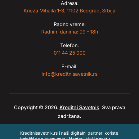
Adresa:
Kneza Mihaila 1-3, 11102 Beograd, Srbija
Radno vreme:
Radnim danima: 09 - 18h
Telefon:
011 44 25 000
E-mail:
info@kreditnisavetnik.rs
Copyright © 2026.
Kreditni Savetnik
. Sva prava
zadržana.
Kreditnisavetnik.rs i naši digitalni partneri koriste
kolačiće na ovom sajtu. Nastavljajući posetu