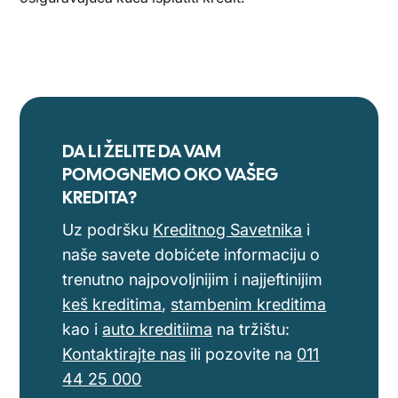
DA LI ŽELITE DA VAM
POMOGNEMO OKO VAŠEG
KREDITA?
Uz podršku
Kreditnog Savetnika
i
naše savete dobićete informaciju o
trenutno najpovoljnijim i najjeftinijim
keš kreditima
,
stambenim kreditima
kao i
auto kreditiima
na tržištu:
Kontaktirajte nas
ili pozovite na
011
44 25 000