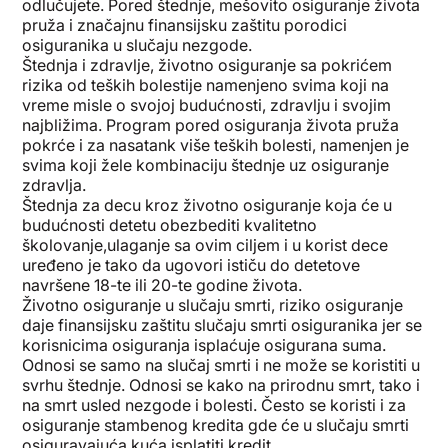
odlučujete. Pored štednje, mešovito osiguranje života
pruža i značajnu finansijsku zaštitu porodici
osiguranika u slučaju nezgode.
Štednja i zdravlje, životno osiguranje sa pokrićem
rizika od teških bolestije namenjeno svima koji na
vreme misle o svojoj budućnosti, zdravlju i svojim
najbližima. Program pored osiguranja života pruža
pokrće i za nasatank više teških bolesti, namenjen je
svima koji žele kombinaciju štednje uz osiguranje
zdravlja.
Štednja za decu kroz životno osiguranje koja će u
budućnosti detetu obezbediti kvalitetno
školovanje,ulaganje sa ovim ciljem i u korist dece
uređeno je tako da ugovori ističu do detetove
navršene 18-te ili 20-te godine života.
Životno osiguranje u slučaju smrti, riziko osiguranje
daje finansijsku zaštitu slučaju smrti osiguranika jer se
korisnicima osiguranja isplaćuje osigurana suma.
Odnosi se samo na slučaj smrti i ne može se koristiti u
svrhu štednje. Odnosi se kako na prirodnu smrt, tako i
na smrt usled nezgode i bolesti. Često se koristi i za
osiguranje stambenog kredita gde će u slučaju smrti
osiguravajuća kuća isplatiti kredit.