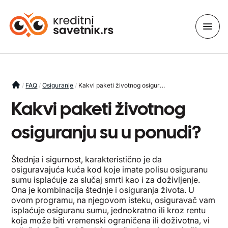
You are here
FAQ
Osiguranje
Kakvi paketi životnog osiguranju su u ponudi?
Kakvi paketi životnog
osiguranju su u ponudi?
Štednja i sigurnost, karakteristično je da
osiguravajuća kuća kod koje imate polisu osiguranu
sumu isplaćuje za slučaj smrti kao i za doživljenje.
Ona je kombinacija štednje i osiguranja života. U
ovom programu, na njegovom isteku, osiguravač vam
isplaćuje osiguranu sumu, jednokratno ili kroz rentu
koja može biti vremenski ograničena ili doživotna, vi