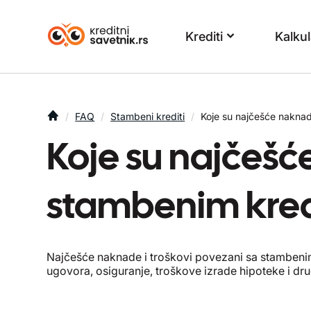
Krediti
Kalkul
You are here
FAQ
Stambeni krediti
Koje su najčešće naknad
Koje su najčešć
stambenim kre
Najčešće naknade i troškovi povezani sa stambenim
ugovora, osiguranje, troškove izrade hipoteke i dru