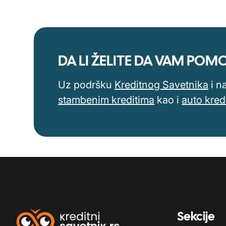
DA LI ŽELITE DA VAM PO
Uz podršku
Kreditnog Savetnika
i n
stambenim kreditima
kao i
auto kred
Sekcije