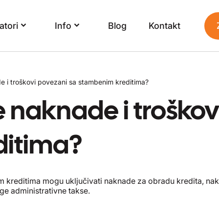
atori
Info
Blog
Kontakt
e i troškovi povezani sa stambenim kreditima?
e naknade i troškov
ditima?
 kreditima mogu uključivati naknade za obradu kredita, na
ge administrativne takse.