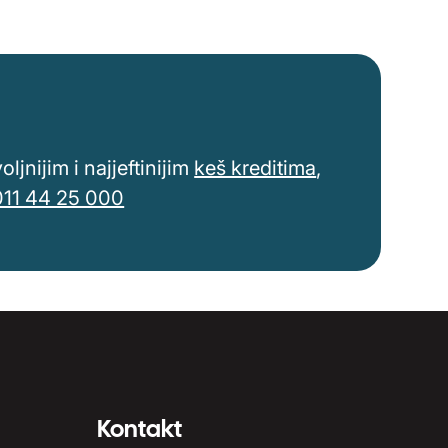
jnijim i najjeftinijim
keš kreditima
,
011 44 25 000
Kontakt