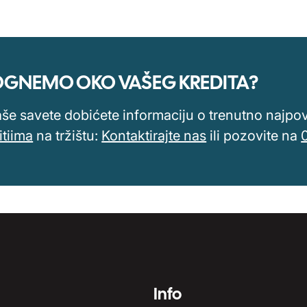
MOGNEMO OKO VAŠEG KREDITA?
aše savete dobićete informaciju o trenutno najpovol
itiima
na tržištu:
Kontaktirajte nas
ili pozovite na
Info