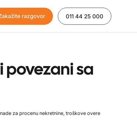
Zakažite razgovor
011 44 25 000
i povezani sa
knade za procenu nekretnine, troškove overe