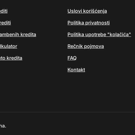
diti
Uslovi korišćenja
editi
Politika privatnosti
tambenih kredita
Politika upotrebe "kolačića"
lkulator
Rečnik pojmova
to kredita
FAQ
Kontakt
na.