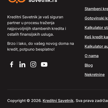
Stambeni kre
Kreditni Savetnik je vaš siguran
Gotovinski kr
partner u procesu traženja
Kalkulator s
najpovoljnijih stambenih kredita i
ostalih finansijskih usluga.
Keš kredit ka
Brzo i lako, do vašeg novog doma na
Kalkulator au
kredit, potpuno besplatno!
O nama
Blog
Nekretnine
Copyright © 2026.
Kreditni Savetnik
. Sva prava zadrža