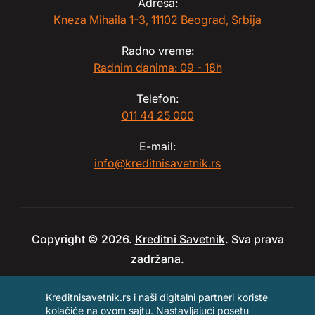
Adresa:
Kneza Mihaila 1-3, 11102 Beograd, Srbija
Radno vreme:
Radnim danima: 09 - 18h
Telefon:
011 44 25 000
E-mail:
info@kreditnisavetnik.rs
Copyright © 2026.
Kreditni Savetnik
. Sva prava
zadržana.
Kreditnisavetnik.rs i naši digitalni partneri koriste
kolačiće na ovom sajtu. Nastavljajući posetu