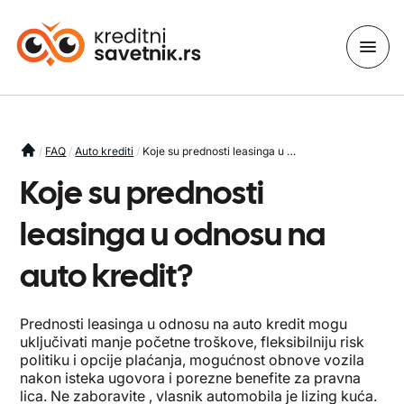
You are here
FAQ
Auto krediti
Koje su prednosti leasinga u odnosu na auto kredit?
Koje su prednosti
leasinga u odnosu na
auto kredit?
Prednosti leasinga u odnosu na auto kredit mogu
uključivati manje početne troškove, fleksibilniju risk
politiku i opcije plaćanja, mogućnost obnove vozila
nakon isteka ugovora i porezne benefite za pravna
lica. Ne zaboravite , vlasnik automobila je lizing kuća.