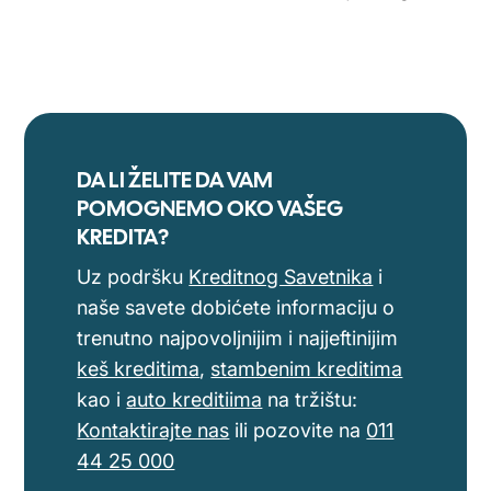
DA LI ŽELITE DA VAM
POMOGNEMO OKO VAŠEG
KREDITA?
Uz podršku
Kreditnog Savetnika
i
naše savete dobićete informaciju o
trenutno najpovoljnijim i najjeftinijim
keš kreditima
,
stambenim kreditima
kao i
auto kreditiima
na tržištu:
Kontaktirajte nas
ili pozovite na
011
44 25 000