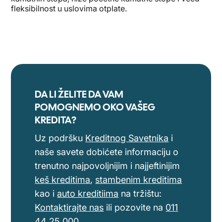
fleksibilnost u uslovima otplate.
DA LI ŽELITE DA VAM
POMOGNEMO OKO VAŠEG
KREDITA?
Uz podršku
Kreditnog Savetnika
i
naše savete dobićete informaciju o
trenutno najpovoljnijim i najjeftinijim
keš kreditima
,
stambenim kreditima
kao i
auto kreditiima
na tržištu:
Kontaktirajte nas
ili pozovite na
011
44 25 000