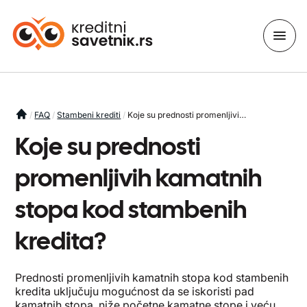
You are here
FAQ
Stambeni krediti
Koje su prednosti promenljivih kamatnih stopa kod stambenih kredita?
Koje su prednosti
promenljivih kamatnih
stopa kod stambenih
kredita?
Prednosti promenljivih kamatnih stopa kod stambenih
kredita uključuju mogućnost da se iskoristi pad
kamatnih stopa, niže početne kamatne stope i veću