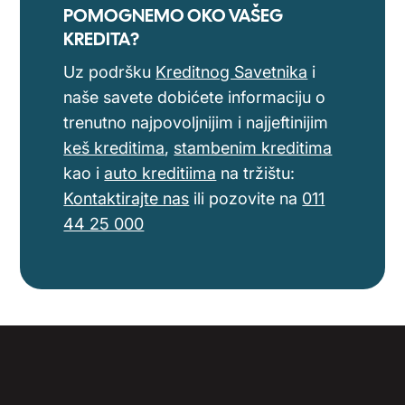
POMOGNEMO OKO VAŠEG
KREDITA?
Uz podršku
Kreditnog Savetnika
i
naše savete dobićete informaciju o
trenutno najpovoljnijim i najjeftinijim
keš kreditima
,
stambenim kreditima
kao i
auto kreditiima
na tržištu:
Kontaktirajte nas
ili pozovite na
011
44 25 000