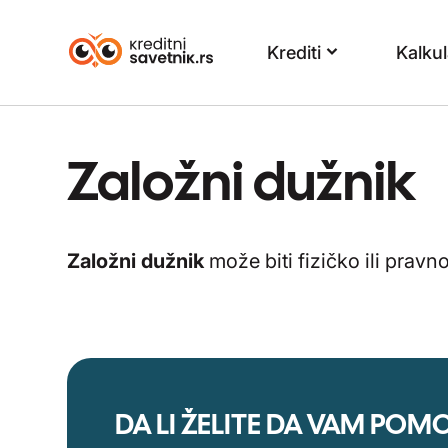
Krediti
Kalkul
Založni dužnik
Založni dužnik
može biti fizičko ili pravn
DA LI ŽELITE DA VAM PO