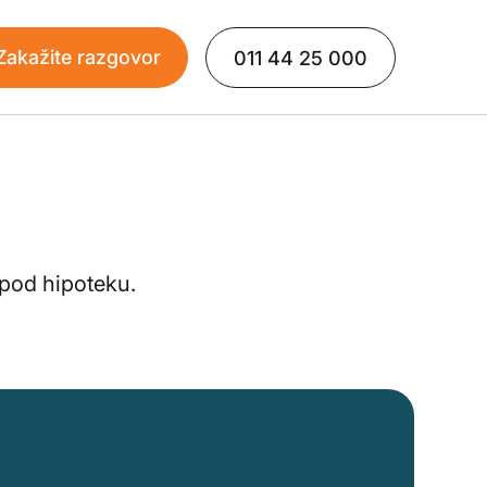
Zakažite razgovor
011 44 25 000
e pod hipoteku.