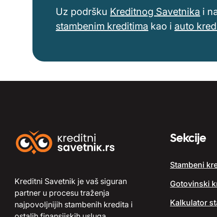
Uz podršku
Kreditnog Savetnika
i n
stambenim kreditima
kao i
auto kred
Sekcije
Stambeni kre
Kreditni Savetnik je vaš siguran
Gotovinski kr
partner u procesu traženja
Kalkulator s
najpovoljnijih stambenih kredita i
ostalih finansijskih usluga.