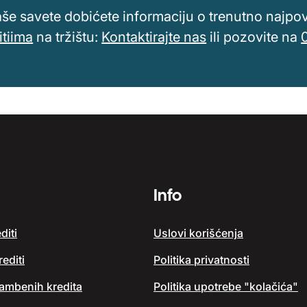
aše savete dobićete informaciju o trenutno najpovol
itiima
na tržištu:
Kontaktirajte nas
ili pozovite na
Info
diti
Uslovi korišćenja
editi
Politika privatnosti
tambenih kredita
Politika upotrebe "kolačića"