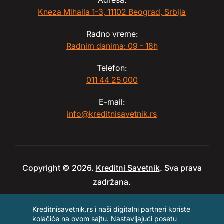
Adresa:
Kneza Mihaila 1-3, 11102 Beograd, Srbija
Radno vreme:
Radnim danima: 09 - 18h
Telefon:
011 44 25 000
E-mail:
info@kreditnisavetnik.rs
Copyright © 2026.
Kreditni Savetnik
. Sva prava
zadržana.
Kreditnisavetnik.rs i naši digitalni partneri koriste
kolačiće na ovom sajtu. Nastavljajući posetu