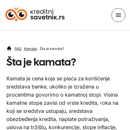
You are here
FAQ
Kamata
Šta je kamata?
Šta je kamata?
Kamata je cena koja se plaća za korišćenje
sredstava banke, ukoliko je izražena u
procentima govorimo o kamatnoj stopi. Visina
kamatne stope zavisi od vrste kredita, roka na
koji se sredstva ustupaju, sredstava
obezbeđenja kredita, naplate potraživanja,
uslova na tržištu, konkurencije, stope inflacije,