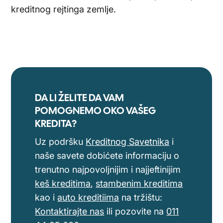
kreditnog rejtinga zemlje.
DA LI ŽELITE DA VAM
POMOGNEMO OKO VAŠEG
KREDITA?
Uz podršku
Kreditnog Savetnika
i
naše savete dobićete informaciju o
trenutno najpovoljnijim i najjeftinijim
keš kreditima
,
stambenim kreditima
kao i
auto kreditiima
na tržištu:
Kontaktirajte nas
ili pozovite na
011