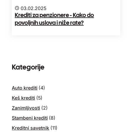
03.02.2025
Krediti za penzionere - Kako do
povoljnih uslova i niže rate?
Kategorije
Auto krediti
(4)
Keš krediti
(5)
Zanimljivosti
(2)
Stambeni krediti
(8)
Kreditni savetnik
(11)