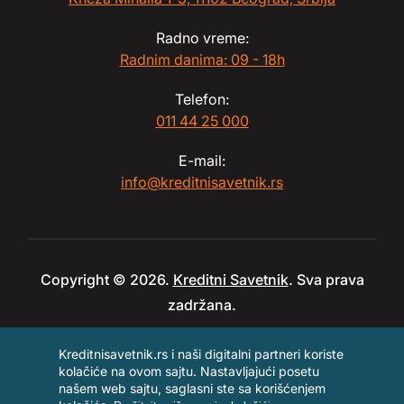
Radno vreme:
Radnim danima: 09 - 18h
Telefon:
011 44 25 000
E-mail:
info@kreditnisavetnik.rs
Copyright © 2026.
Kreditni Savetnik
. Sva prava
zadržana.
Kreditnisavetnik.rs i naši digitalni partneri koriste
kolačiće na ovom sajtu. Nastavljajući posetu
našem web sajtu, saglasni ste sa korišćenjem