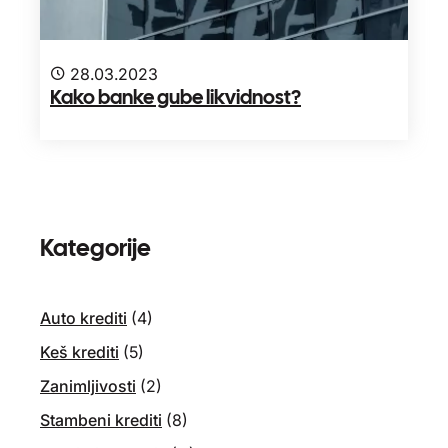
28.03.2023
Kako banke gube likvidnost?
Kategorije
Auto krediti
(4)
Keš krediti
(5)
Zanimljivosti
(2)
Stambeni krediti
(8)