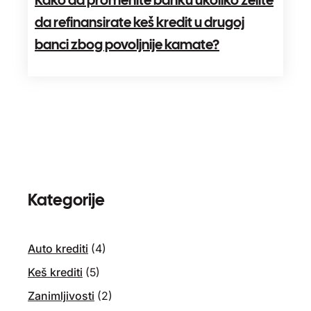
da refinansirate keš kredit u drugoj
banci zbog povoljnije kamate?
Kategorije
Auto krediti
(4)
Keš krediti
(5)
Zanimljivosti
(2)