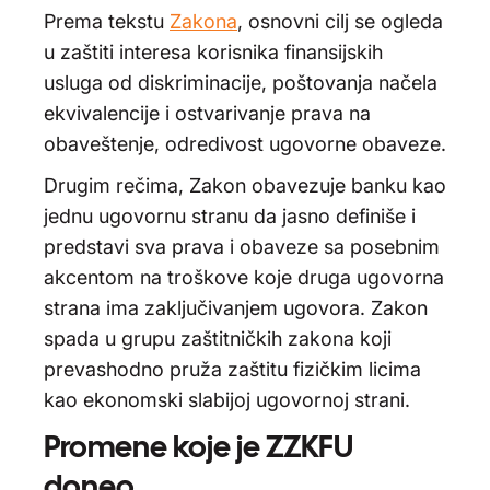
Prema tekstu
Zakona
, osnovni cilj se ogleda
u zaštiti interesa korisnika finansijskih
usluga od diskriminacije, poštovanja načela
ekvivalencije i ostvarivanje prava na
obaveštenje, odredivost ugovorne obaveze.
Drugim rečima, Zakon obavezuje banku kao
jednu ugovornu stranu da jasno definiše i
predstavi sva prava i obaveze sa posebnim
akcentom na troškove koje druga ugovorna
strana ima zaključivanjem ugovora. Zakon
spada u grupu zaštitničkih zakona koji
prevashodno pruža zaštitu fizičkim licima
kao ekonomski slabijoj ugovornoj strani.
Promene koje je ZZKFU
doneo