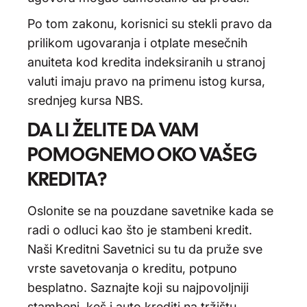
Po tom zakonu, korisnici su stekli pravo da
prilikom ugovaranja i otplate mesečnih
anuiteta kod kredita indeksiranih u stranoj
valuti imaju pravo na primenu istog kursa,
srednjeg kursa NBS.
DA LI ŽELITE DA VAM
POMOGNEMO OKO VAŠEG
KREDITA?
Oslonite se na pouzdane savetnike kada se
radi o odluci kao što je stambeni kredit.
Naši Kreditni Savetnici su tu da pruže sve
vrste savetovanja o kreditu, potpuno
besplatno. Saznajte koji su najpovoljniji
stambeni, keš i auto krediti na tržištu.