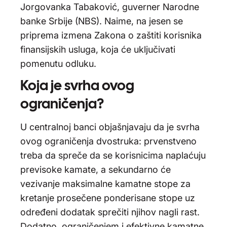
Jorgovanka Tabaković, guverner Narodne
banke Srbije (NBS). Naime, na jesen se
priprema izmena Zakona o zaštiti korisnika
finansijskih usluga, koja će uključivati
pomenutu odluku.
Koja je svrha ovog
ograničenja?
U centralnoj banci objašnjavaju da je svrha
ovog ograničenja dvostruka: prvenstveno
treba da spreče da se korisnicima naplaćuju
previsoke kamate, a sekundarno će
vezivanje maksimalne kamatne stope za
kretanje prosečene ponderisane stope uz
određeni dodatak sprečiti njihov nagli rast.
Dodatno, ograničenjem i efektivne kamatne