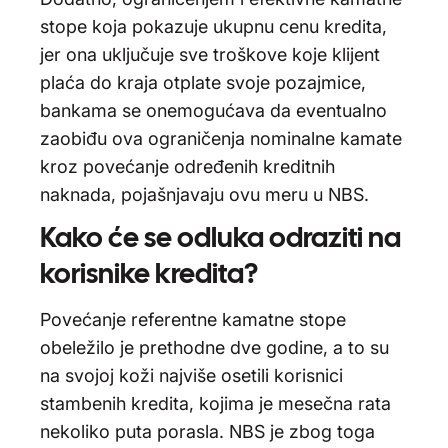
stope koja pokazuje ukupnu cenu kredita,
jer ona uključuje sve troškove koje klijent
plaća do kraja otplate svoje pozajmice,
bankama se onemogućava da eventualno
zaobiđu ova ograničenja nominalne kamate
kroz povećanje određenih kreditnih
naknada, pojašnjavaju ovu meru u NBS.
Kako će se odluka odraziti na
korisnike kredita?
Povećanje referentne kamatne stope
obeležilo je prethodne dve godine, a to su
na svojoj koži najviše osetili korisnici
stambenih kredita, kojima je mesečna rata
nekoliko puta porasla. NBS je zbog toga