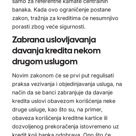
samo za referentne kamate centralnih
banaka. Kada ovo ograničenje postane
zakon, tražnja za kreditima će nesumnjivo
porasti zbog veće sigurnosti.
Zabrana uslovljavanja
davanja kredita nekom
drugom uslugom
Novim zakonom će se prvi put regulisati
praksa vezivanja i objedinjavanja usluga, na
način da se banci zabranjuje da davanje
kredita uslovi obavezom korišćenja neke
druge usluge, kao što su, na primer,
obaveza korišćenja kreditne kartice ili
dozvoljenog prekoračenja istovremeno uz
kredit koji banka odobrava. Ono što će