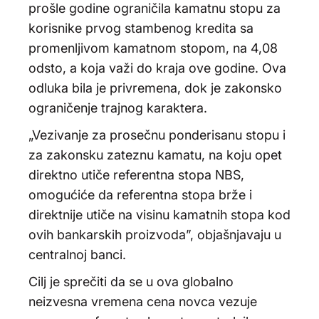
prošle godine ograničila kamatnu stopu za
korisnike prvog stambenog kredita sa
promenljivom kamatnom stopom, na 4,08
odsto, a koja važi do kraja ove godine. Ova
odluka bila je privremena, dok je zakonsko
ograničenje trajnog karaktera.
„Vezivanje za prosečnu ponderisanu stopu i
za zakonsku zateznu kamatu, na koju opet
direktno utiče referentna stopa NBS,
omogućiće da referentna stopa brže i
direktnije utiče na visinu kamatnih stopa kod
ovih bankarskih proizvoda”, objašnjavaju u
centralnoj banci.
Cilj je sprečiti da se u ova globalno
neizvesna vremena cena novca vezuje