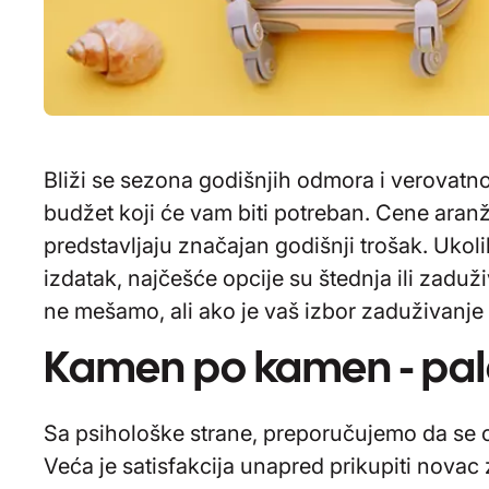
Bliži se sezona godišnjih odmora i verovatno 
budžet koji će vam biti potreban. Cene aran
predstavljaju značajan godišnji trošak. Ukol
izdatak, najčešće opcije su štednja ili zaduž
ne mešamo, ali ako je vaš izbor zaduživanje 
Kamen po kamen - palat
Sa psihološke strane, preporučujemo da se o
Veća je satisfakcija unapred prikupiti novac 