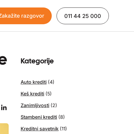
Zakažite razgovor
011 44 25 000
je
Kategorije
Auto krediti
(4)
Keš krediti
(5)
Zanimljivosti
(2)
Stambeni krediti
(8)
Kreditni savetnik
(11)