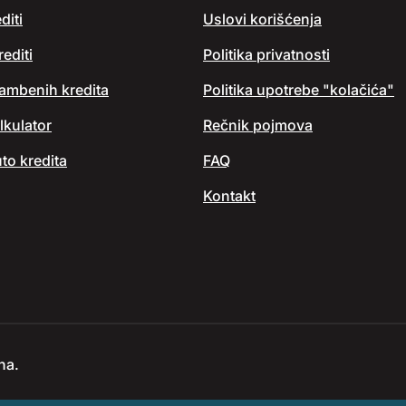
diti
Uslovi korišćenja
editi
Politika privatnosti
tambenih kredita
Politika upotrebe "kolačića"
lkulator
Rečnik pojmova
to kredita
FAQ
Kontakt
na.