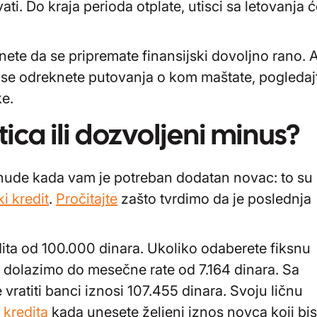
ti. Do kraja perioda otplate, utisci sa letovanja 
nete da se pripremate finansijski dovoljno rano. 
da se odreknete putovanja o kom maštate, pogledaj
e.
tica ili dozvoljeni minus?
nude kada vam je potreban dodatan novac: to su
i kredit
.
Pročitajte
zašto tvrdimo da je poslednja
ta od 100.000 dinara. Ukoliko odaberete fiksnu
, dolazimo do mesečne rate od 7.164 dinara. Sa
atiti banci iznosi 107.455 dinara. Svoju ličnu
 kredita
kada unesete željeni iznos novca koji bis