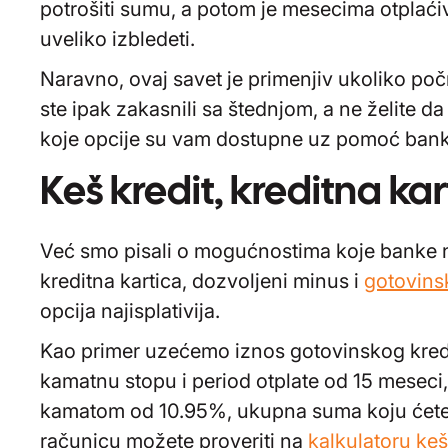
potrošiti sumu, a potom je mesecima otplaćiva
uveliko izbledeti.
Naravno, ovaj savet je primenjiv ukoliko poč
ste ipak zakasnili sa štednjom, a ne želite 
koje opcije su vam dostupne uz pomoć bank
Keš kredit, kreditna kar
Već smo pisali o mogućnostima koje banke 
kreditna kartica, dozvoljeni minus i
gotovinsk
opcija najisplativija.
Kao primer uzećemo iznos gotovinskog kredi
kamatnu stopu i period otplate od 15 meseci
kamatom od 10.95%, ukupna suma koju ćete vr
računicu možete proveriti na
kalkulatoru keš