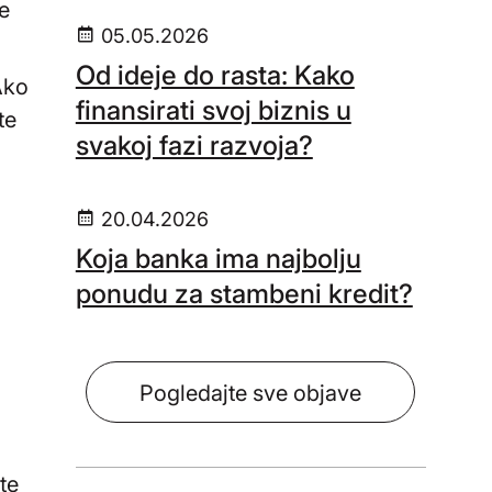
će
05.05.2026
Od ideje do rasta: Kako
Ako
finansirati svoj biznis u
te
svakoj fazi razvoja?
20.04.2026
Koja banka ima najbolju
ponudu za stambeni kredit?
Pogledajte sve objave
te