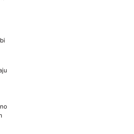
bi
aju
tno
m