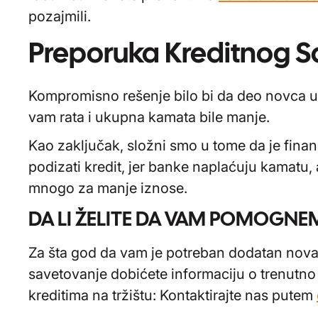
pozajmili.
Preporuka Kreditnog S
Kompromisno rešenje bilo bi da deo novca uš
vam rata i ukupna kamata bile manje.
Kao zaključak, složni smo u tome da je finans
podizati kredit, jer banke naplaćuju kamatu, 
mnogo za manje iznose.
DA LI ŽELITE DA VAM POMOGNE
Za šta god da vam je potreban dodatan nova
savetovanje dobićete informaciju o trenutno n
kreditima na tržištu: Kontaktirajte nas putem