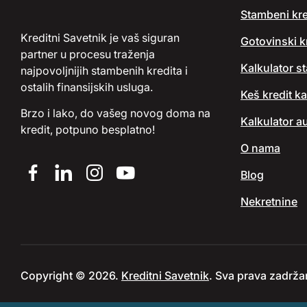
Stambeni kre
Kreditni Savetnik je vaš siguran
Gotovinski kr
partner u procesu traženja
Kalkulator s
najpovoljnijih stambenih kredita i
ostalih finansijskih usluga.
Keš kredit ka
Brzo i lako, do vašeg novog doma na
Kalkulator au
kredit, potpuno besplatno!
O nama
Blog
Nekretnine
Copyright © 2026.
Kreditni Savetnik
. Sva prava zadrža