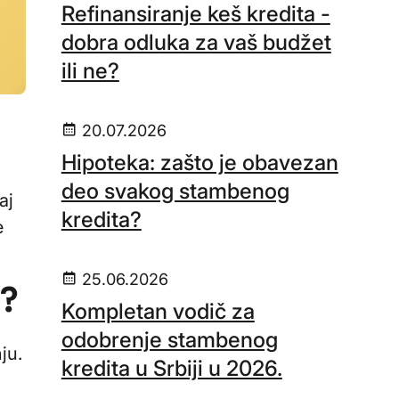
Refinansiranje keš kredita -
dobra odluka za vaš budžet
ili ne?
20.07.2026
Hipoteka: zašto je obavezan
deo svakog stambenog
aj
kredita?
e
25.06.2026
!?
Kompletan vodič za
odobrenje stambenog
ju.
kredita u Srbiji u 2026.