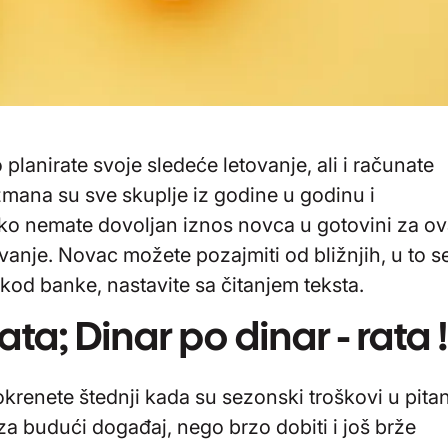
planirate svoje sledeće letovanje, ali i računate
žmana su sve skuplje iz godine u godinu i
iko nemate dovoljan iznos novca u gotovini za ov
ivanje. Novac možete pozajmiti od bližnjih, u to s
kod banke, nastavite sa čitanjem teksta.
a; Dinar po dinar - rata 
krenete štednji kada su sezonski troškovi u pitan
za budući događaj, nego brzo dobiti i još brže