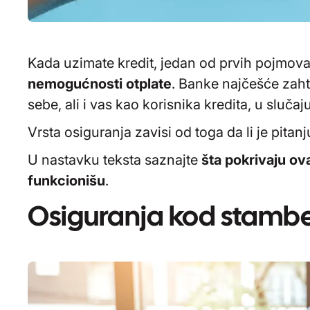
Kada uzimate kredit, jedan od prvih pojmova 
nemogućnosti otplate
. Banke najčešće zahte
sebe, ali i vas kao korisnika kredita, u sluča
Vrsta osiguranja zavisi od toga da li je pitanj
U nastavku teksta saznajte
šta pokrivaju ov
funkcionišu
.
Osiguranja kod stambe