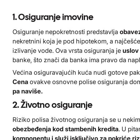
1. Osiguranje imovine
Osiguranje nepokretnosti predstavlja
obavez
nekretnini koja je pod hipotekom, a najčešće
izlivanje vode. Ova vrsta osiguranja je
uslov 
banke, što znači da banka ima pravo da napla
Većina osiguravajućih kuća nudi gotove pak
Cena
ovakve osnovne polise osiguranja do
pa naviše.
2. Životno osiguranje
Riziko polisa životnog osiguranja se u neki
obezbeđenja kod stambenih kredita
. U pit
komponentu i služi isključivo za pokriće riz