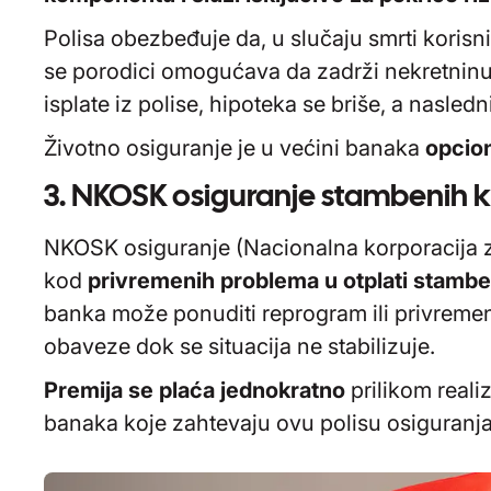
Polisa obezbeđuje da, u slučaju smrti koris
se porodici omogućava da zadrži nekretninu
isplate iz polise, hipoteka se briše, a nasled
Životno osiguranje je u većini banaka
opcio
3. NKOSK osiguranje stambenih k
NKOSK osiguranje (Nacionalna korporacija za
kod
privremenih problema u otplati stambe
banka može ponuditi reprogram ili privremen
obaveze dok se situacija ne stabilizuje.
Premija se plaća jednokratno
prilikom realiz
banaka koje zahtevaju ovu polisu osiguranja