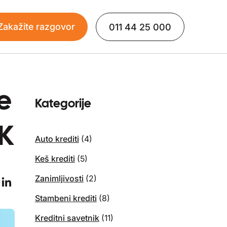
Zakažite razgovor
011 44 25 000
e
Kategorije
SK
Auto krediti
(4)
Keš krediti
(5)
Zanimljivosti
(2)
Stambeni krediti
(8)
Kreditni savetnik
(11)