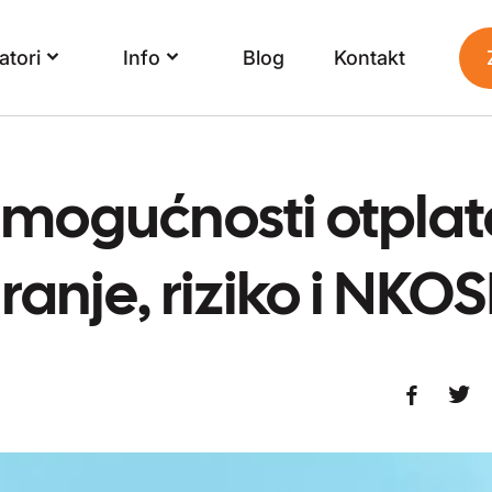
atori
Info
Blog
Kontakt
emogućnosti otplat
ranje, riziko i NKO