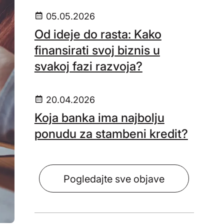
05.05.2026
Od ideje do rasta: Kako
finansirati svoj biznis u
svakoj fazi razvoja?
20.04.2026
Koja banka ima najbolju
ponudu za stambeni kredit?
Pogledajte sve objave