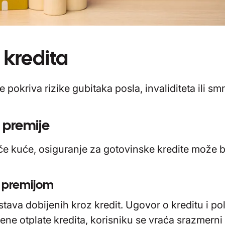
 kredita
 pokriva rizike gubitaka posla, invaliditeta ili smr
a premije
e kuće, osiguranje za gotovinske kredite može bi
m premijom
tava dobijenih kroz kredit. Ugovor o kreditu i pol
ne otplate kredita, korisniku se vraća srazmerni