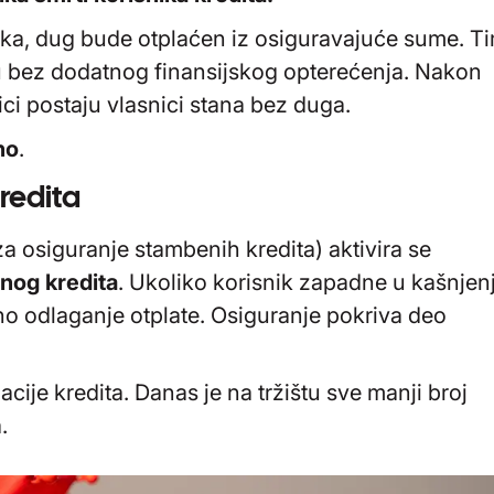
nika, dug bude otplaćen iz osiguravajuće sume. T
 bez dodatnog finansijskog opterećenja. Nakon
nici postaju vlasnici stana bez duga.
no
.
redita
 osiguranje stambenih kredita) aktivira se
nog kredita
. Ukoliko korisnik zapadne u kašnjenj
o odlaganje otplate. Osiguranje pokriva deo
acije kredita. Danas je na tržištu sve manji broj
.