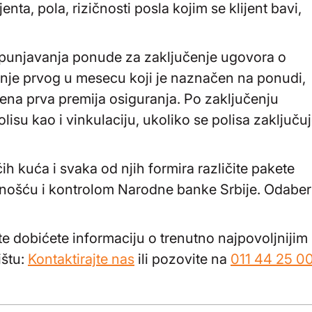
enta, pola, rizičnosti posla kojim se klijent bavi,
popunjavanja ponude za zaključenje ugovora o
inje prvog u mesecu koji je naznačen na ponudi,
ena prva premija osiguranja. Po zaključenju
isu kao i vinkulaciju, ukoliko se polisa zaključu
ih kuća i svaka od njih formira različite pakete
žnošću i kontrolom Narodne banke Srbije. Odaber
e dobićete informaciju o trenutno najpovoljnijim 
ištu:
Kontaktirajte nas
ili pozovite na
011 44 25 0