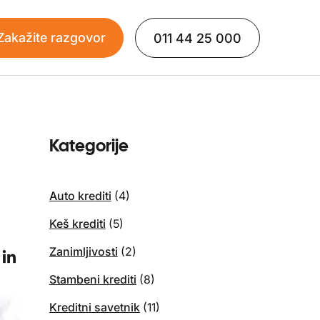
Zakažite razgovor
011 44 25 000
Kategorije
Auto krediti
(4)
Keš krediti
(5)
Zanimljivosti
(2)
Stambeni krediti
(8)
Kreditni savetnik
(11)