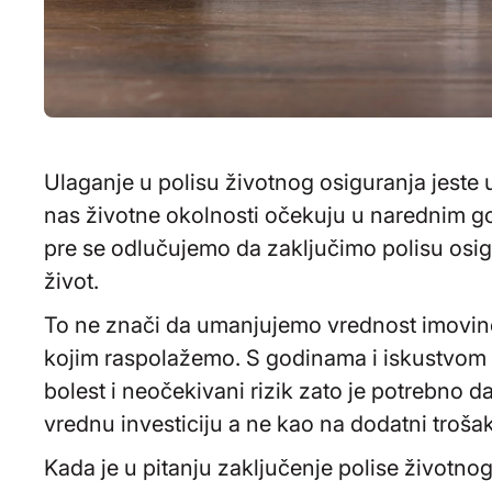
Ulaganje u polisu životnog osiguranja jest
nas životne okolnosti očekuju u narednim god
pre se odlučujemo da zaključimo polisu osig
život.
To ne znači da umanjujemo vrednost imovine 
kojim raspolažemo. S godinama i iskustvom p
bolest i neočekivani rizik zato je potrebno 
vrednu investiciju a ne kao na dodatni trošak
Kada je u pitanju zaključenje polise životnog