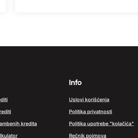
Info
diti
Uslovi korišćenja
editi
Politika privatnosti
tambenih kredita
Politika upotrebe "kolačića"
lkulator
Rečnik pojmova