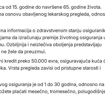
ca od 15. godine do navršene 65. godine života.
 na osnovu obavljenog lekarskog pregleda, odno
čna informacija o zdravstvenom stanju osiguranik
ama da izračunaju premije životnog osiguranja 
 Ozbiljnija i neizlečiva oboljenja predstavljaju
e ne žele da preuzmui.
ni kredit preko 50.000 evra, osiguravajuća kuća 
ka. Vrsta pregleda zavisi od pristupne starosti i
kvog osiguranja je od 1 do 30 godina, odnosno na
ožete plaćati mesečno, tromesečno, polugodišnje 