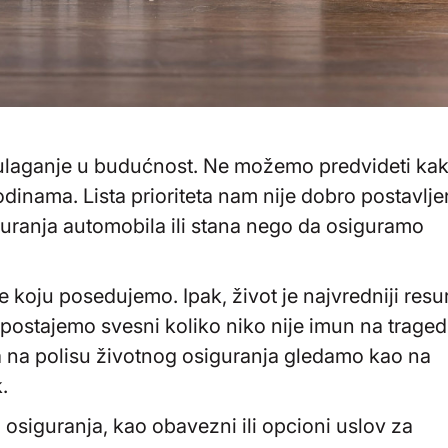
e ulaganje u budućnost. Ne možemo predvideti ka
inama. Lista prioriteta nam nije dobro postavlje
uranja automobila ili stana nego da osiguramo
koju posedujemo. Ipak, život je najvredniji resu
ostajemo svesni koliko niko nije imun na tragedi
da na polisu životnog osiguranja gledamo kao na
.
 osiguranja, kao obavezni ili opcioni uslov za