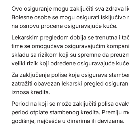
Ovo osiguranje mogu zaključiti sva zdrava li
Bolesne osobe se mogu osigurati isključivo
na osnovu procene osiguravajuće kuće.
Lekarskim pregledom dobija se trenutna i ta
time se omogućava osiguravajućim kompanij
skladu sa rizikom koji su spremne da preuzmu.
veliki rizik koji određene osiguravajuće kuć
Za zaključenje polise koja osigurava stambe
zatražiti obavezan lekarski pregled osigurani
iznosa kredita.
Period na koji se može zaključiti polisa ova
period otplate stambenog kredita. Premiju m
godišnje, najčešće u dinarima ili devizama.