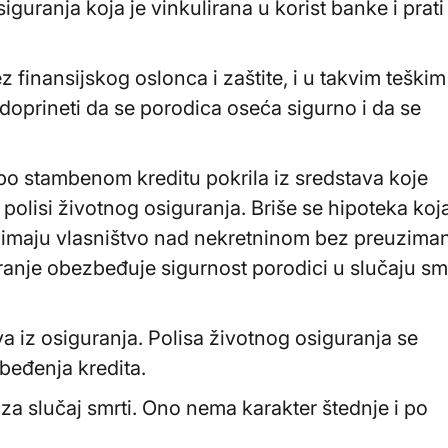
siguranja koja je vinkulirana u korist banke i prati
 finansijskog oslonca i zaštite, i u takvim teškim
doprineti da se porodica oseća sigurno i da se
po stambenom kreditu pokrila iz sredstava koje
polisi životnog osiguranja. Briše se hipoteka koja
uzimaju vlasništvo nad nekretninom bez preuzima
uranje obezbeđuje sigurnost porodici u slučaju smr
a iz osiguranja. Polisa životnog osiguranja se
beđenja kredita.
 za slučaj smrti. Ono nema karakter štednje i po