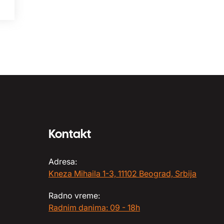
Kontakt
Adresa:
Kneza Mihaila 1-3, 11102 Beograd, Srbija
Radno vreme:
Radnim danima: 09 - 18h