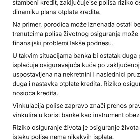
stambeni kredit, zaključuje se polisa riziko o
dinamiku plana otplate kredita.
Na primer, porodica može iznenada ostati bez
trenutcima polisa životnog osiguranja može 
finansijski problemi lakše podnesu.
U takvim situacijama banka bi ostatak duga 
isplaćuje osiguravajuća kuća po zaključenoj 
uspostavljena na nekretnini i naslednici pr
duga i nastavka otplate kredita. Riziko osig
nosioca kredita.
Vinkulacija polise zapravo znači prenos prav
vinkulira u korist banke kao instrument obez
Riziko osiguranje života je osiguranje života
isteku polise nema nikakvih isplata.