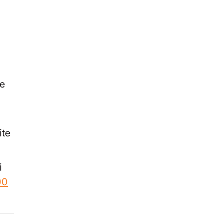
je
ite
i
00