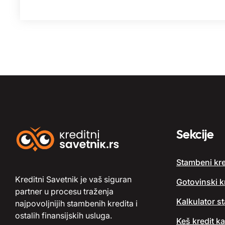
Sekcije
Stambeni kre
Kreditni Savetnik je vaš siguran
Gotovinski kr
partner u procesu traženja
Kalkulator s
najpovoljnijih stambenih kredita i
ostalih finansijskih usluga.
Keš kredit ka