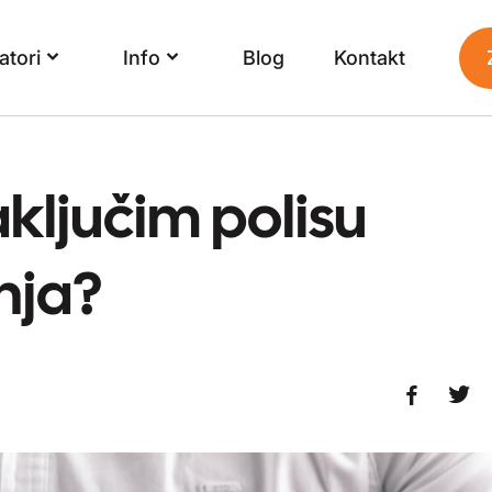
atori
Info
Blog
Kontakt
ključim polisu
nja?