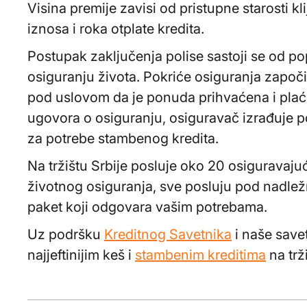
Visina premije zavisi od pristupne starosti klij
iznosa i roka otplate kredita.
Postupak zaključenja polise sastoji se od 
osiguranju života. Pokriće osiguranja započ
pod uslovom da je ponuda prihvaćena i plać
ugovora o osiguranju, osiguravač izrađuje pol
za potrebe stambenog kredita.
Na tržištu Srbije posluje oko 20 osiguravajuć
životnog osiguranja, sve posluju pod nadle
paket koji odgovara vašim potrebama.
Uz podršku
Kreditnog Savetnika
i naše savet
najjeftinijim keš i
stambenim kreditima
na trž