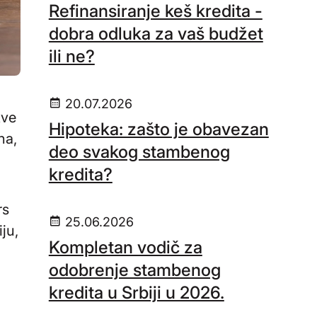
Refinansiranje keš kredita -
dobra odluka za vaš budžet
ili ne?
20.07.2026
kve
Hipoteka: zašto je obavezan
na,
deo svakog stambenog
kredita?
rs
25.06.2026
ju,
Kompletan vodič za
odobrenje stambenog
kredita u Srbiji u 2026.