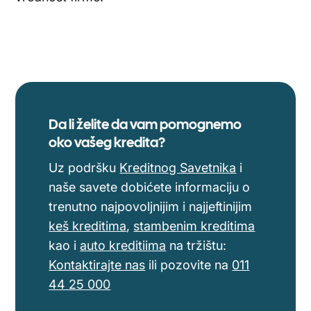
Da li želite da vam pomognemo
oko vašeg kredita?
Uz podršku
Kreditnog Savetnika
i
naše savete dobićete informaciju o
trenutno najpovoljnijim i najjeftinijim
keš kreditima
,
stambenim kreditima
kao i
auto kreditiima
na tržištu:
Kontaktirajte nas
ili pozovite na
011
44 25 000