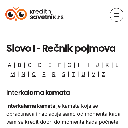
Slovo I - Rečnik pojmova
A
B
C
D
E
F
G
H
I
J
K
L
|
|
|
|
|
|
|
|
|
|
|
M
N
O
P
R
S
T
U
V
Z
|
|
|
|
|
|
|
|
|
|
Interkalarna kamata
Interkalarna kamata
je kamata koja se
obračunava i naplaćuje samo od momenta kada
vam se kredit dobri do momenta kada počnete