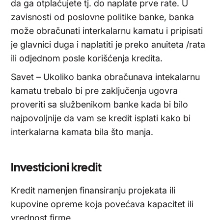
da ga otplaćujete tj. do naplate prve rate. U
zavisnosti od poslovne politike banke, banka
može obračunati interkalarnu kamatu i pripisati
je glavnici duga i naplatiti je preko anuiteta /rata
ili odjednom posle korišćenja kredita.
Savet – Ukoliko banka obračunava intekalarnu
kamatu trebalo bi pre zaključenja ugovra
proveriti sa službenikom banke kada bi bilo
najpovoljnije da vam se kredit isplati kako bi
interkalarna kamata bila što manja.
Investicioni kredit
Kredit namenjen finansiranju projekata ili
kupovine opreme koja povećava kapacitet ili
vrednost firme.