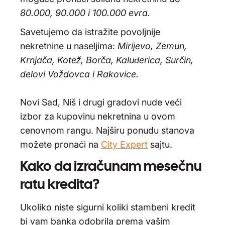
80.000, 90.000 i 100.000 evra.
Savetujemo da istražite povoljnije
nekretnine u naseljima:
Mirijevo, Zemun,
Krnjača, Kotež, Borča, Kaluđerica, Surčin,
delovi Voždovca i Rakovice.
Novi Sad, Niš i drugi gradovi nude veći
izbor za kupovinu nekretnina u ovom
cenovnom rangu. Najširu ponudu stanova
možete pronaći na
City Expert
sajtu.
Kako da izračunam mesečnu
ratu kredita?
Ukoliko niste sigurni koliki stambeni kredit
bi vam banka odobrila prema vašim