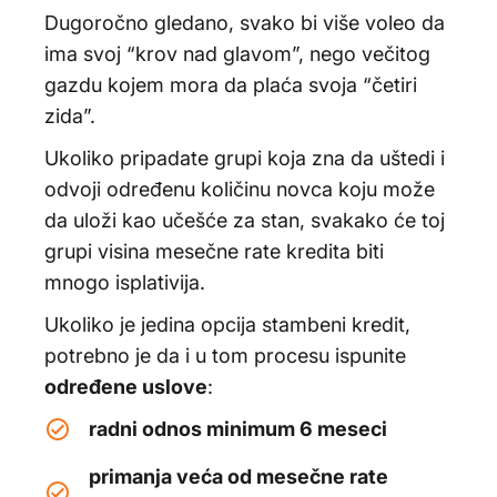
Dugoročno gledano, svako bi više voleo da
ima svoj “krov nad glavom”, nego večitog
gazdu kojem mora da plaća svoja “četiri
zida”.
Ukoliko pripadate grupi koja zna da uštedi i
odvoji određenu količinu novca koju može
da uloži kao učešće za stan, svakako će toj
grupi visina mesečne rate kredita biti
mnogo isplativija.
Ukoliko je jedina opcija stambeni kredit,
potrebno je da i u tom procesu ispunite
određene uslove
:
radni odnos minimum 6 meseci
primanja veća od mesečne rate