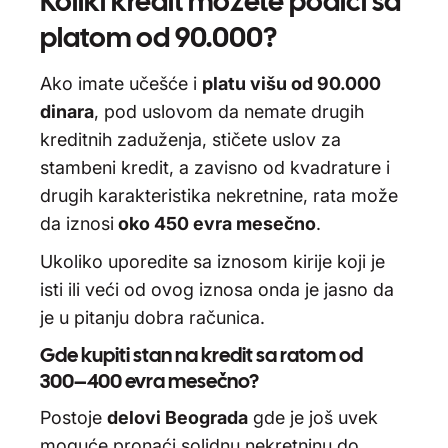
Koliki kredit možete podići sa
platom od 90.000?
Ako imate učešće i
platu višu od 90.000
dinara
, pod uslovom da nemate drugih
kreditnih zaduženja, stičete uslov za
stambeni kredit, a zavisno od kvadrature i
drugih karakteristika nekretnine,
rata može
da iznosi
oko 450 evra mesečno
.
Ukoliko uporedite sa iznosom kirije koji je
isti ili veći od ovog iznosa onda je jasno da
je u pitanju dobra računica.
Gde kupiti stan na kredit sa ratom od
300–400 evra mesečno?
Postoje
delovi Beograda
gde je još uvek
moguće pronaći solidnu nekretninu
do