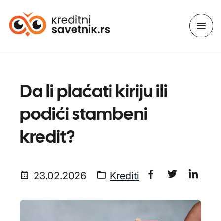
Da li plaćati kiriju ili
podići stambeni
kredit?
23.02.2026
Krediti