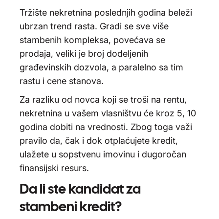
Tržište nekretnina poslednjih godina beleži
ubrzan trend rasta. Gradi se sve više
stambenih kompleksa, povećava se
prodaja, veliki je broj dodeljenih
građevinskih dozvola, a paralelno sa tim
rastu i cene stanova.
Za razliku od novca koji se troši na rentu,
nekretnina u vašem vlasništvu će kroz 5, 10
godina dobiti na vrednosti. Zbog toga važi
pravilo da, čak i dok otplaćujete kredit,
ulažete u sopstvenu imovinu i dugoročan
finansijski resurs.
Da li ste kandidat za
stambeni kredit?