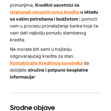
primanjima,
Kreditni savetnici će
izračunati mesečni iznos kredita
u skladu
sa vašim potrebama i budžetom
i pomoći
vam u procesu pronalaženja banke koja će
vam dati najbolju ponudu stambenog
kredita.
Ne morate biti sami u traženju
odgovarajućeg kredita za stan.
Kontaktirajte Kreditnog savetnika
da
dobijete
stručne i potpuno besplatne
informacije
!
Srodne objave