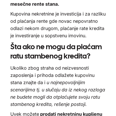
mesečne rente stana.
Kupovina nekretnine je investicija i za razliku
od plaćanja rente gde novac nepovratno
odlazi nekom drugom, plaćanje rate kredita
je investiranje u sopstvenu imovinu.
Šta ako ne mogu da plaćam
ratu stambenog kredita?
Ukoliko zbog straha od neizvesnosti
zaposlenja i prihoda odlažete kupovinu
stana znajte da i
u najnepovoljnijim
scenarijima tj. u slučaju da iz nekog razloga
ne budete mogli da otplaćujete svoju ratu
stambenog kredita, rešenje postoji.
Uvek možete
prodati nekretninu kupljenu