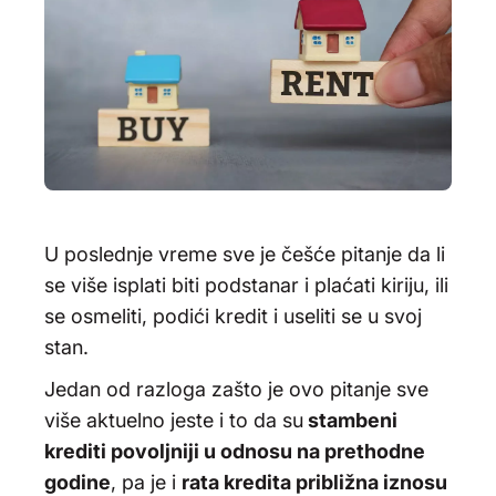
U poslednje vreme sve je češće pitanje da li
se više isplati biti podstanar i plaćati kiriju, ili
se osmeliti, podići kredit i useliti se u svoj
stan.
Jedan od razloga zašto je ovo pitanje sve
više aktuelno jeste i to da su
stambeni
krediti povoljniji u odnosu na prethodne
godine
, pa je i
rata kredita približna iznosu