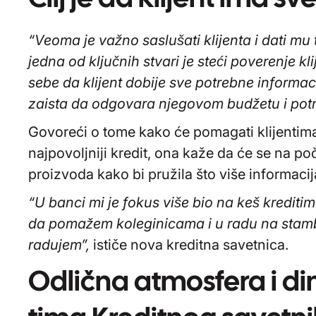
“Veoma je važno saslušati klijenta i dati m
jedna od ključnih stvari je steći poverenje kl
sebe da klijent dobije sve potrebne informac
zaista da odgovara njegovom budžetu i po
Govoreći o tome kako će pomagati klijentim
najpovoljniji kredit, ona kaže da će se na p
proizvoda kako bi pružila što više informacij
“U banci mi je fokus više bio na keš kreditim
da pomažem koleginicama i u radu na stamb
radujem”,
ističe nova kreditna savetnica.
Odlična atmosfera i d