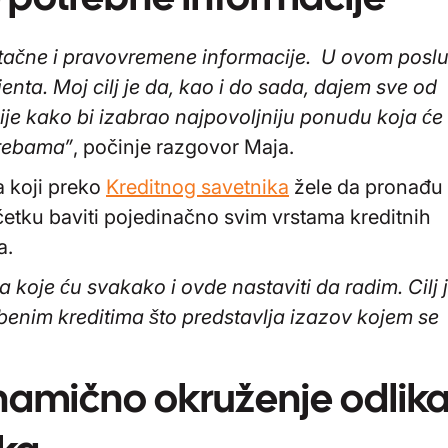
u tačne i pravovremene informacije. U ovom posl
ijenta. Moj cilj je da, kao i do sada, dajem sve od
ije kako bi izabrao najpovoljniju ponudu koja će
trebama”
, počinje razgovor Maja.
a koji preko
Kreditnog savetnika
žele da pronađu
očetku baviti pojedinačno svim vrstama kreditnih
a.
a koje ću svakako i ovde nastaviti da radim. Cilj 
enim kreditima što predstavlja izazov kojem se
inamično okruženje odlik