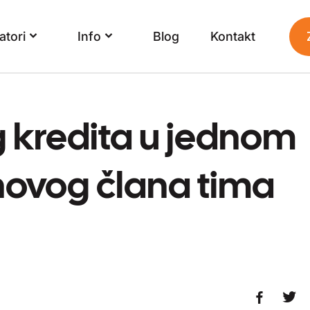
atori
Info
Blog
Kontakt
g kredita u jednom
ovog člana tima