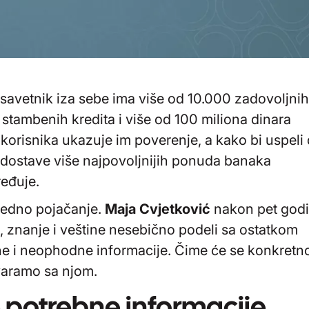
 savetnik iza sebe ima više od 10.000 zadovoljnih
 stambenih kredita i više od 100 miliona dinara
 korisnika ukazuje im poverenje, a kako bi uspeli
 dostave više najpovoljnijih ponuda banaka
ređuje.
 jedno pojačanje.
Maja Cvjetković
nakon pet god
, znanje i veštine nesebično podeli sa ostatkom
ne i neophodne informacije. Čime će se konkretn
ovaramo sa njom.
ve potrebne informacije