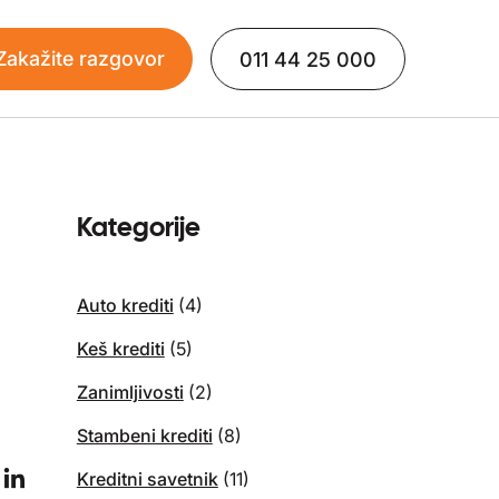
Zakažite razgovor
011 44 25 000
Kategorije
Auto krediti
(4)
Keš krediti
(5)
Zanimljivosti
(2)
Stambeni krediti
(8)
Kreditni savetnik
(11)