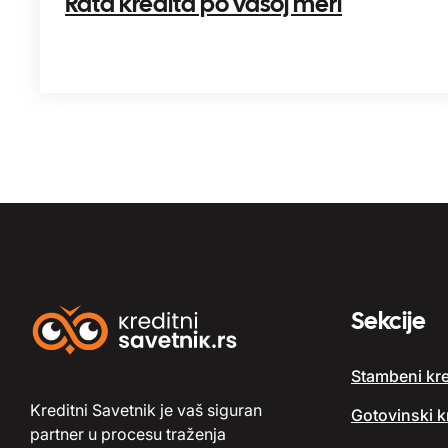
Rata kredita po vašoj meri
Sekcije
Stambeni kre
Kreditni Savetnik je vaš siguran
Gotovinski kr
partner u procesu traženja