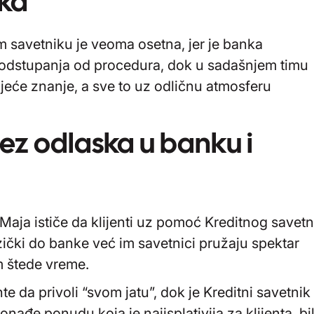
ika
om savetniku je veoma osetna, jer je banka
a odstupanja od procedura, dok u sadašnjem timu
ojeće znanje, a sve to uz odličnu atmosferu
ez odlaska u banku i
 Maja ističe da klijenti uz pomoć Kreditnog savetn
zički do banke već im savetnici pružaju spektar
m štede vreme.
e da privoli “svom jatu”, dok je Kreditni savetnik
ronađe ponudu koja je najisplativija za klijenta, bi