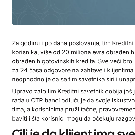
Za godinu i po dana poslovanja, tim Kreditni
korisnika, više od 20 miliona evra obrađenih
obrađenih gotovinskih kredita. Sve veći broj
za 24 časa odgovore na zahteve i klijentima
neophodno je da se tim savetnika širi i unap
Upravo zato tim Kreditni savetnik dobija još
rada u OTP banci odlučuje da svoje iskustvo
tima, a korisnicima pruži tačne, pravovreme
baviti i šta korisnici mogu da očekuju razg
Cilj je da klijent ima s