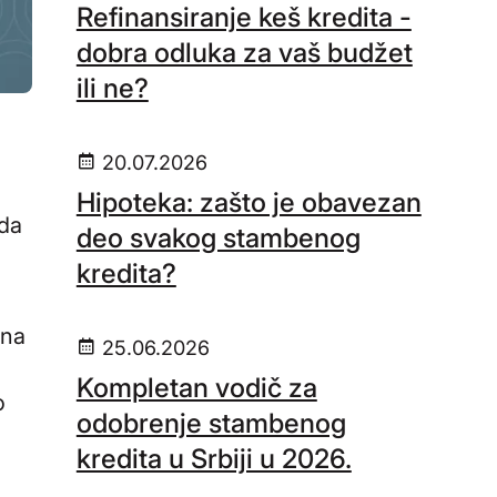
Refinansiranje keš kredita -
dobra odluka za vaš budžet
ili ne?
20.07.2026
Hipoteka: zašto je obavezan
 da
deo svakog stambenog
kredita?
ina
25.06.2026
Kompletan vodič za
o
odobrenje stambenog
kredita u Srbiji u 2026.