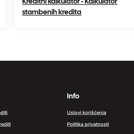
Kreditni kalkulator - Kalkulator
stambenih kredita
Info
diti
Uslovi korišćenja
editi
Politika privatnosti