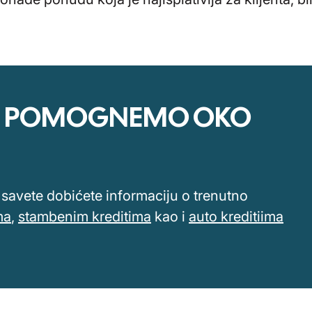
VAM POMOGNEMO OKO
savete dobićete informaciju o trenutno
ma
,
stambenim kreditima
kao i
auto kreditiima