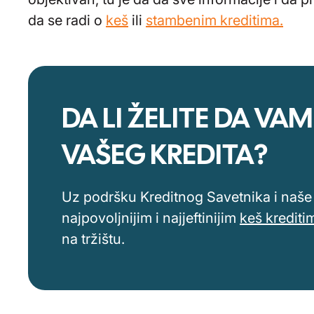
da se radi o
keš
ili
stambenim kreditima.
DA LI ŽELITE DA 
VAŠEG KREDITA?
Uz podršku Kreditnog Savetnika i naše 
najpovoljnijim i najjeftinijim
keš krediti
na tržištu.