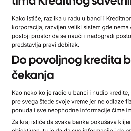
tima Kreditnog savetn
Kako ističe, razlika u radu u banci i Kreditn
korporacija, razvijen veliki sistem gde nem
postoji prostor da se nauči i nadogradi post
predstavlja pravi dobitak.
Do povoljnog kredita b
čekanja
Kao neko ko je radio u banci i nudio kredite,
pre svega štede svoje vreme jer ne odlaze fi
ponuda i sve neophodne informacije čime i
Za kraj ističe da svaka banka pokušava klijent
objektivan, tu je da da sve informacije i da p