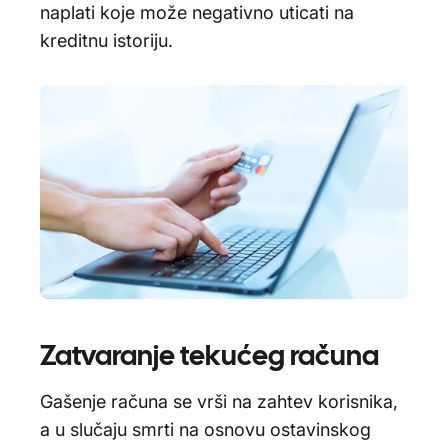
naplati koje može negativno uticati na
kreditnu istoriju.
Zatvaranje tekućeg računa
Gašenje računa se vrši na zahtev korisnika,
a u slučaju smrti na osnovu ostavinskog