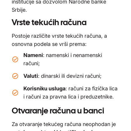
institucije sa dozvolom Narodne banke
Srbije.
Vrste tekućih računa
Postoje različite vrste tekućih računa, a
osnovna podela se vrši prema:
Nameni
: namenski i nenamenski
računi;
Valuti
: dinarski ili devizni računi;
Korisniku usluga
: računi za fizička lica
i računi za pravna lica i preduzetnike.
Otvaranje računa u banci
Za otvaranje tekućeg računa neophodan je