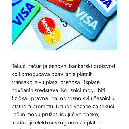
Tekući račun je osnovni bankarski proizvod
koji omogućava obavljanje platnih
transakcija – uplata, prenosa i isplate
novčanih sredstava. Korisnici mogu biti
fizička i pravna lica, odnosno svi učesnici u
platnom prometu. Usluge vezane za tekući
račun mogu pružati isključivo banke,
institucije elektronskog novca i platne