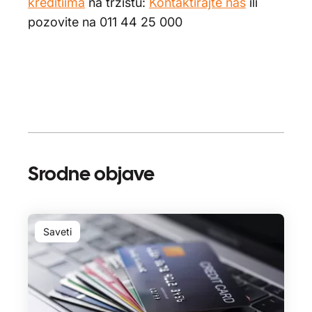
kreditiima
na tržištu:
Kontaktirajte nas
ili
pozovite na 011 44 25 000
Srodne objave
Saveti