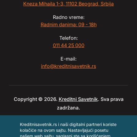
Kneza Mihaila 1-3, 11102 Beograd, Srbija
Radno vreme:
Radnim danima: 09 - 18h
Telefon:
011 44 25 000
E-mail:
info@kreditnisavetnik.rs
Copyright © 2026.
Kreditni Savetnik
. Sva prava
zadržana.
Kreditnisavetnik.rs i naši digitalni partneri koriste
kolačiće na ovom sajtu. Nastavljajući posetu
našem web sajtu, saglasni ste sa korišćenjem