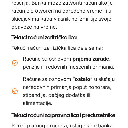
rešenja. Banka može zatvoriti račun ako je
račun bio otvoren na određeno vreme ili u
slučajevima kada vlasnik ne izmiruje svoje
obaveze na vreme.
Tekući računi za fizička lica
Tekući računi za fizička lica dele se na:
Račune sa osnovom
prijema zarade
,
penzije ili redovnih mesečnih primanja,
Račune sa osnovom “
ostalo
” u slučaju
neredovnih primanja poput honorara,
stipendija, dečjeg dodatka ili
alimentacije.
Tekući računi za pravna lica i preduzetnike
Pored platnog prometa, usluge koje banka