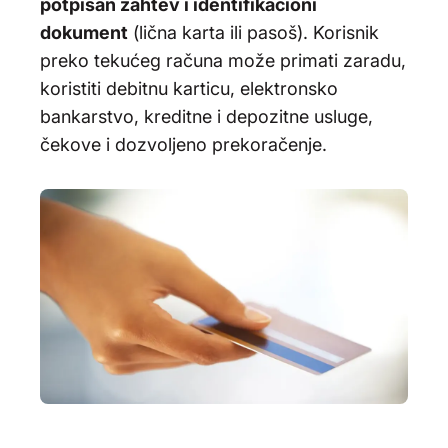
potpisan zahtev i identifikacioni
dokument
(lična karta ili pasoš). Korisnik
preko tekućeg računa može primati zaradu,
koristiti debitnu karticu, elektronsko
bankarstvo, kreditne i depozitne usluge,
čekove i dozvoljeno prekoračenje.