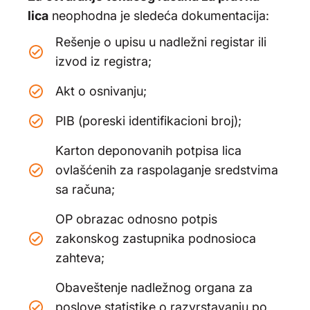
lica
neophodna je sledeća dokumentacija:
Rešenje o upisu u nadležni registar ili
izvod iz registra;
Akt o osnivanju;
PIB (poreski identifikacioni broj);
Karton deponovanih potpisa lica
ovlašćenih za raspolaganje sredstvima
sa računa;
OP obrazac odnosno potpis
zakonskog zastupnika podnosioca
zahteva;
Obaveštenje nadležnog organa za
poslove statistike o razvrstavanju po