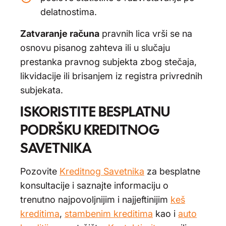
delatnostima.
Zatvaranje računa
pravnih lica vrši se na
osnovu pisanog zahteva ili u slučaju
prestanka pravnog subjekta zbog stečaja,
likvidacije ili brisanjem iz registra privrednih
subjekata.
ISKORISTITE BESPLATNU
PODRŠKU KREDITNOG
SAVETNIKA
Pozovite
Kreditnog Savetnika
za besplatne
konsultacije i saznajte informaciju o
trenutno najpovoljnijim i najjeftinijim
keš
kreditima
,
stambenim kreditima
kao i
auto