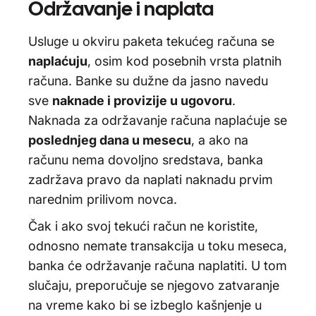
Održavanje i naplata
Usluge u okviru paketa tekućeg računa se
naplaćuju
, osim kod posebnih vrsta platnih
računa. Banke su dužne da jasno navedu
sve
naknade i provizije u ugovoru
.
Naknada za održavanje računa naplaćuje se
poslednjeg dana u mesecu
, a ako na
računu nema dovoljno sredstava, banka
zadržava pravo da naplati naknadu prvim
narednim prilivom novca.
Čak i ako svoj tekući račun ne koristite,
odnosno nemate transakcija u toku meseca,
banka će održavanje računa naplatiti. U tom
slučaju, preporučuje se njegovo zatvaranje
na vreme kako bi se izbeglo kašnjenje u