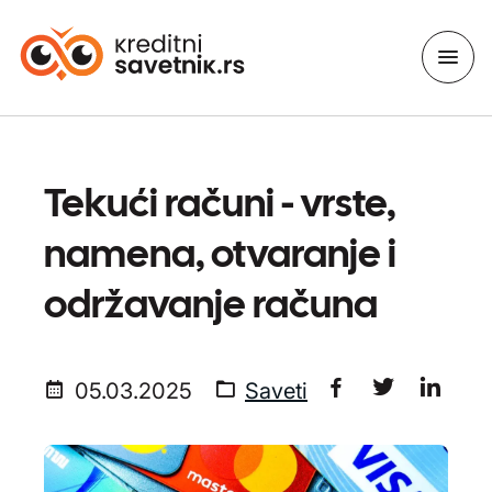
Tekući računi - vrste,
namena, otvaranje i
održavanje računa
05.03.2025
Saveti