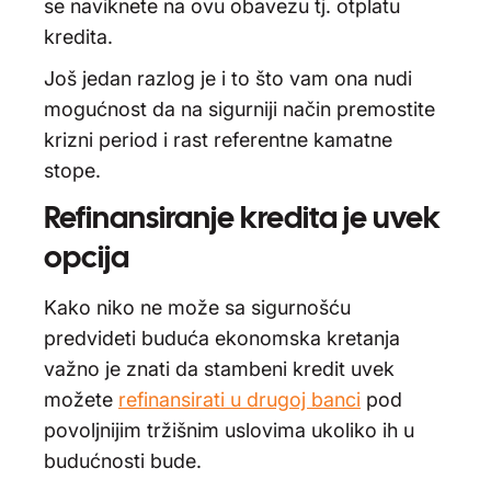
se naviknete na ovu obavezu tj. otplatu
kredita.
Još jedan razlog je i to što vam ona nudi
mogućnost da na sigurniji način premostite
krizni period i rast referentne kamatne
stope.
Refinansiranje kredita je uvek
opcija
Kako niko ne može sa sigurnošću
predvideti buduća ekonomska kretanja
važno je znati da stambeni kredit uvek
možete
refinansirati u drugoj banci
pod
povoljnijim tržišnim uslovima ukoliko ih u
budućnosti bude.