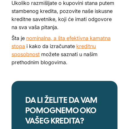
Ukoliko razmišljate o kupovini stana putem
stambenog kredita, pozovite naše iskusne
kreditne savetnike, koji će imati odgovore
na sva vaša pitanja.
Šta je
nominalna, a šta efektivna kamatna
stopa
i kako da izračunate
kreditnu
sposobnost
možete saznati u našim
prethodnim blogovima.
DA LI ŽELITE DA VAM
POMOGNEMO OKO
VAŠEG KREDITA?