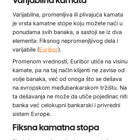
Varijabilna kamata
Varijabilna, promenljiva ili plivajuća kamata
je vrsta kamatne stope koju možete naći u
ponudama svih banaka, a sastoji se iz dva
elementa: Fiksnog nepromenjljivog dela i
varijabile (
Euribor
).
Promenom vrednosti, Euribor utiče na visinu
kamate, pa na taj način klijenti ne zavise od
volje banaka, već od onoga što se dešava
na evropskom međubankarskom tržištu. Na
ta dešavanja ne može da utiče pojedinac niti
banka već celokupni bankarski i privredni
sistem Evrope.
Fiksna kamatna stopa