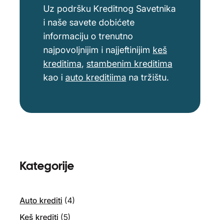
Uz podršku Kreditnog Savetnika
i naše savete dobićete
informaciju o trenutno
najpovoljnijim i najjeftinijim
keš
kreditima
,
stambenim kreditima
kao i
auto kreditiima
na tržištu.
Kategorije
Auto krediti
(4)
Keš krediti
(5)