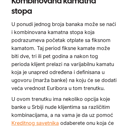
Kombinovana kamatna
stopa
U ponudi jednog broja banaka može se naći
i kombinovana kamatna stopa koja
podrazumeva početak otplate sa fiksnom
kamatom. Taj period fiksne kamate može
biti dve, tri ili pet godina a nakon tog
perioda klijent prelazi na varijabilnu kamatu
koja je unapred određena i definisana u
ugovoru (marža banke) na koju će se dodati
veća vrednost Euribora u tom trenutku.
U ovom trenutku ima nekoliko opcija koje
banke u Srbiji nude klijentima sa različitim
kombinacijama, a na vama je da uz pomoć
Kreditnog savetnika
odaberete onu koja će