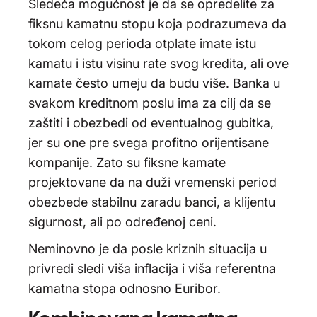
Sledeća mogućnost je da se opredelite za
fiksnu kamatnu stopu koja podrazumeva da
tokom celog perioda otplate imate istu
kamatu i istu visinu rate svog kredita, ali ove
kamate često umeju da budu više. Banka u
svakom kreditnom poslu ima za cilj da se
zaštiti i obezbedi od eventualnog gubitka,
jer su one pre svega profitno orijentisane
kompanije. Zato su fiksne kamate
projektovane da na duži vremenski period
obezbede stabilnu zaradu banci, a klijentu
sigurnost, ali po određenoj ceni.
Neminovno je da posle kriznih situacija u
privredi sledi viša inflacija i viša referentna
kamatna stopa odnosno Euribor.